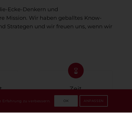
-die-Ecke-Denkern und
ere Mission. Wir haben geballtes Know-
d Strategen und wir freuen uns, wenn wir
t
Zeit
e Erfahrung zu verbessern.
OK
ANPASSEN