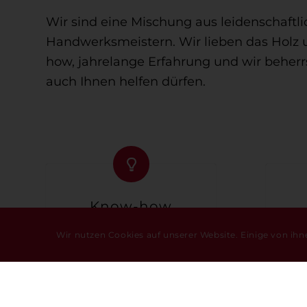
Wir sind eine Mischung aus leidenschaft
Handwerksmeistern. Wir lieben das Holz un
how, jahrelange Erfahrung und wir beher
auch Ihnen helfen dürfen.
Know-how
Wir nutzen Cookies auf unserer Website. Einige von ihn