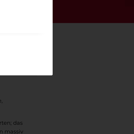
,
ten; das
en massiv