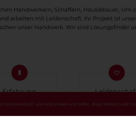
lichen Handwerkern, Schaffern, Häuslebauer, Um
d arbeiten mit Leidenschaft. Ihr Projekt ist uns
rschen unser Handwerk. Wir sind Lösungsfinder un
Erfahrung
Leidenschaf
en sind essenziell, während andere uns helfen, diese Website und Ihr