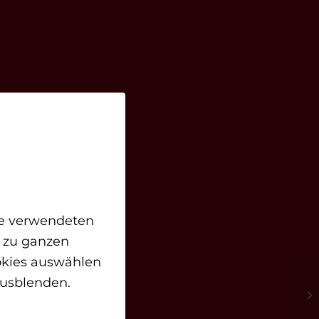
lle verwendeten
 zu ganzen
okies auswählen
usblenden.
Sc