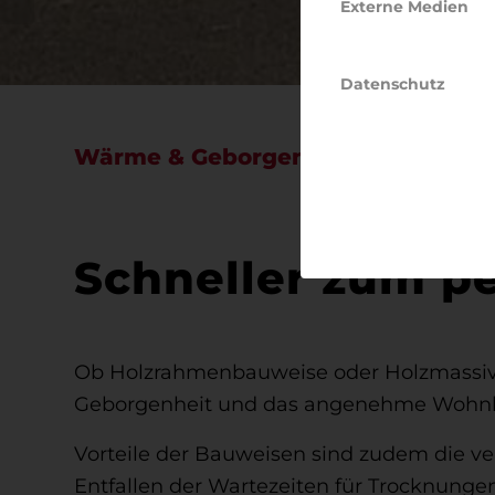
Externe Medien
Datenschutz
Wärme & Geborgenheit
Schneller zum p
Ob Holzrahmenbauweise oder Holzmassiv
Geborgenheit und das angenehme Wohnkli
Vorteile der Bauweisen sind zudem die v
Entfallen der Wartezeiten für Trocknunge