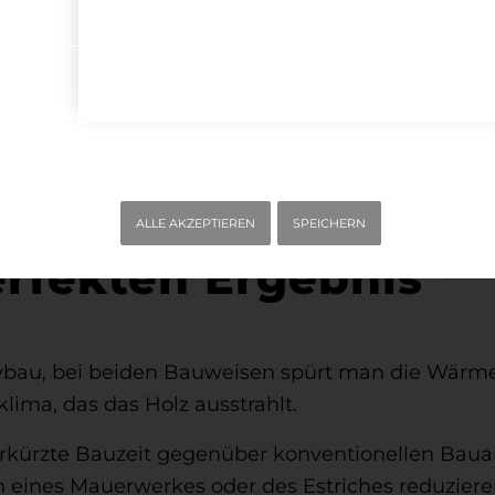
ALLE AKZEPTIEREN
SPEICHERN
erfekten Ergebnis
bau, bei beiden Bauweisen spürt man die Wärme
ma, das das Holz ausstrahlt.
erkürzte Bauzeit gegenüber konventionellen Bauar
n eines Mauerwerkes oder des Estriches reduzier